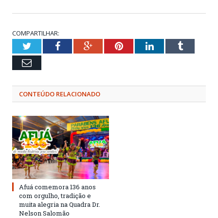
COMPARTILHAR:
Twitter
Facebook
Google+
Pinterest
LinkedIn
Tumblr
Email
CONTEÚDO RELACIONADO
Afuá comemora 136 anos
com orgulho, tradição e
muita alegria na Quadra Dr.
Nelson Salomão