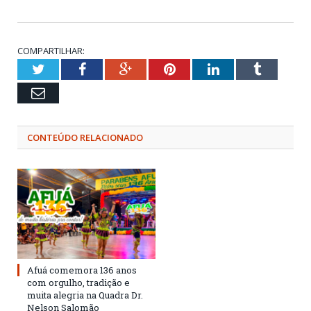
COMPARTILHAR:
Twitter
Facebook
Google+
Pinterest
LinkedIn
Tumblr
Email
CONTEÚDO RELACIONADO
Afuá comemora 136 anos
com orgulho, tradição e
muita alegria na Quadra Dr.
Nelson Salomão