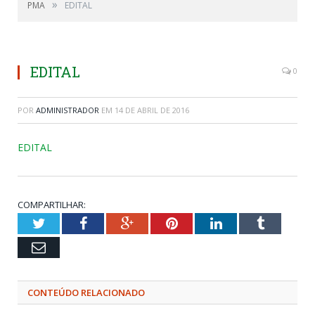
»
PMA
EDITAL
EDITAL
0
POR
ADMINISTRADOR
EM
14 DE ABRIL DE 2016
EDITAL
COMPARTILHAR:
Twitter
Facebook
Google+
Pinterest
LinkedIn
Tumblr
Email
CONTEÚDO RELACIONADO