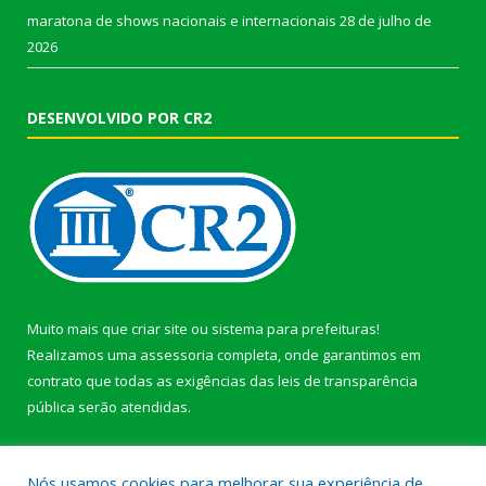
maratona de shows nacionais e internacionais
28 de julho de
2026
DESENVOLVIDO POR CR2
Muito mais que
criar site
ou
sistema para prefeituras
!
Realizamos uma
assessoria
completa, onde garantimos em
contrato que todas as exigências das
leis de transparência
pública
serão atendidas.
Conheça o
PNTP
e o
Radar da Transparência Pública
Nós usamos cookies para melhorar sua experiência de