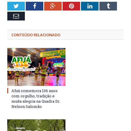
Twitter
Facebook
Google+
Pinterest
LinkedIn
Tumblr
Email
CONTEÚDO RELACIONADO
Afuá comemora 136 anos
com orgulho, tradição e
muita alegria na Quadra Dr.
Nelson Salomão