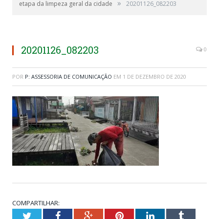
»
etapa da limpeza geral da cidade
20201126_082203
20201126_082203
0
POR
P: ASSESSORIA DE COMUNICAÇÃO
EM
1 DE DEZEMBRO DE 2020
COMPARTILHAR:
Twitter
Facebook
Google+
Pinterest
LinkedIn
Tumblr