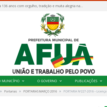
Afuá comemora 136 anos com orgulho, tradição e muita alegria na Quadra Dr. Nelson Salomão
 MUNICÍPIO
O GOVERNO
PUBLICAÇÕES
»
»
»
Portarias
PORTARIAS MARÇO 2016
PORTARIA Nº227-2016 – Licença