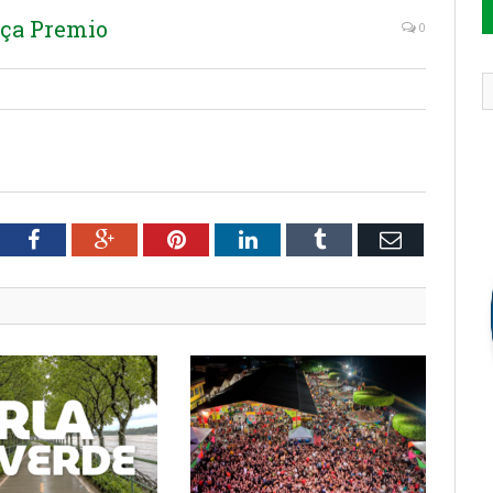
ça Premio
0
tter
Facebook
Google+
Pinterest
LinkedIn
Tumblr
Email