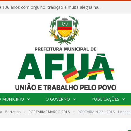
Afuá comemora 136 anos com orgulho, tradição e muita alegria na Quadra Dr. Nelson Salomão
 MUNICÍPIO
O GOVERNO
PUBLICAÇÕES
»
»
»
Portarias
PORTARIAS MARÇO 2016
PORTARIA Nº221-2016 – Licença