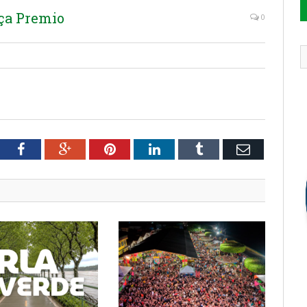
ça Premio
0
tter
Facebook
Google+
Pinterest
LinkedIn
Tumblr
Email