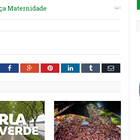
ça Maternidade
0
tter
Facebook
Google+
Pinterest
LinkedIn
Tumblr
Email