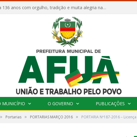
Afuá comemora 136 anos com orgulho, tradição e muita alegria na Quadra Dr. Nelson Salomão
 MUNICÍPIO
O GOVERNO
PUBLICAÇÕES
»
»
»
Portarias
PORTARIAS MARÇO 2016
PORTARIA Nº187-2016 – Licença