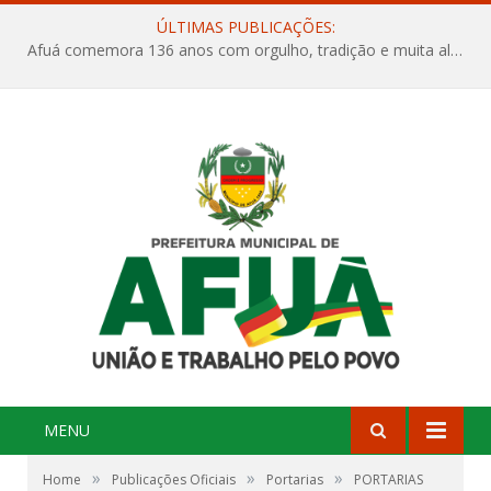
ÚLTIMAS PUBLICAÇÕES:
Afuá comemora 136 anos com orgulho, tradição e muita alegria na Quadra Dr. Nelson Salomão
MENU
»
»
»
Home
Publicações Oficiais
Portarias
PORTARIAS