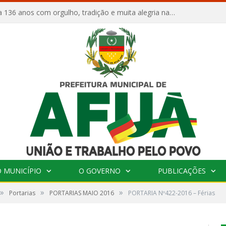
Afuá comemora 136 anos com orgulho, tradição e muita alegria na Quadra Dr. Nelson Salomão
 MUNICÍPIO
O GOVERNO
PUBLICAÇÕES
»
»
»
Portarias
PORTARIAS MAIO 2016
PORTARIA Nº422-2016 – Férias