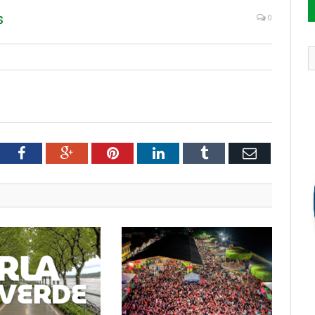
s
0
tter
Facebook
Google+
Pinterest
LinkedIn
Tumblr
Email