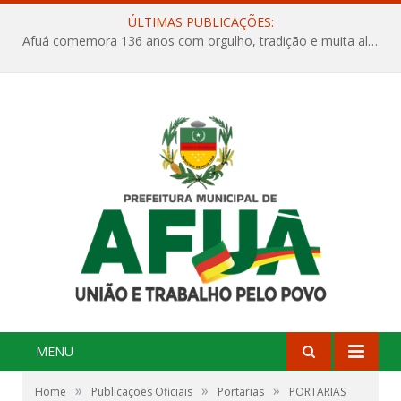
ÚLTIMAS PUBLICAÇÕES:
Afuá comemora 136 anos com orgulho, tradição e muita alegria na Quadra Dr. Nelson Salomão
MENU
»
»
»
Home
Publicações Oficiais
Portarias
PORTARIAS