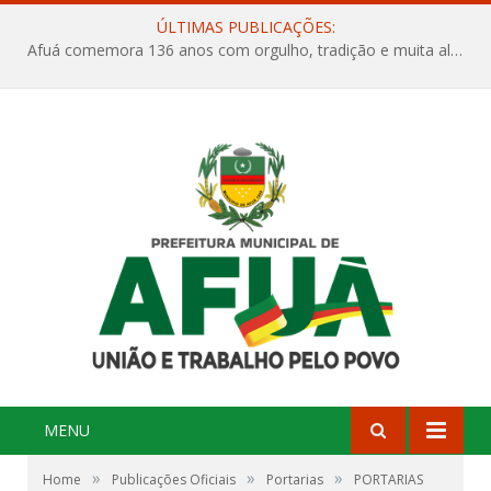
ÚLTIMAS PUBLICAÇÕES:
Afuá comemora 136 anos com orgulho, tradição e muita alegria na Quadra Dr. Nelson Salomão
MENU
»
»
»
Home
Publicações Oficiais
Portarias
PORTARIAS