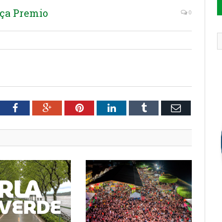
ça Premio
0
tter
Facebook
Google+
Pinterest
LinkedIn
Tumblr
Email