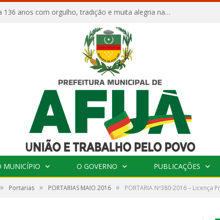
Afuá comemora 136 anos com orgulho, tradição e muita alegria na Quadra Dr. Nelson Salomão
 MUNICÍPIO
O GOVERNO
PUBLICAÇÕES
»
»
»
Portarias
PORTARIAS MAIO 2016
PORTARIA Nº380-2016 – Licença P