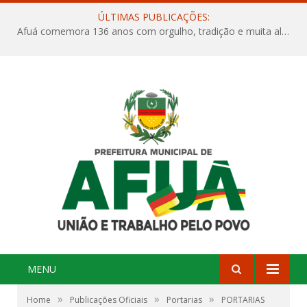
ÚLTIMAS PUBLICAÇÕES:
Afuá comemora 136 anos com orgulho, tradição e muita alegria na Quadra Dr. Nelson Salomão
MENU
»
»
»
Home
Publicações Oficiais
Portarias
PORTARIAS