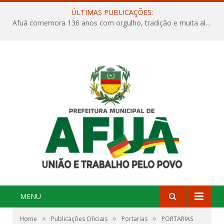
ÚLTIMAS PUBLICAÇÕES:
Afuá comemora 136 anos com orgulho, tradição e muita alegria na Quadra Dr. Nelson Salomão
MENU
»
»
»
Home
Publicações Oficiais
Portarias
PORTARIAS