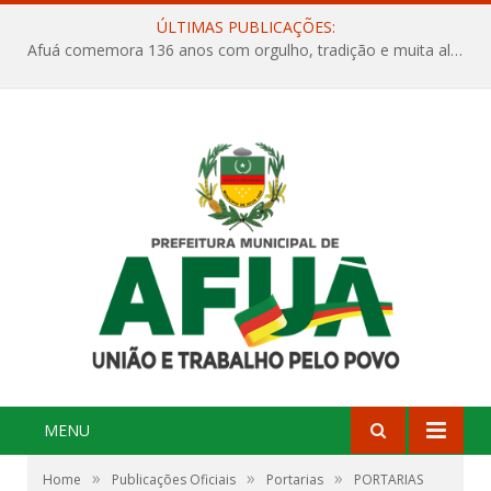
ÚLTIMAS PUBLICAÇÕES:
Afuá comemora 136 anos com orgulho, tradição e muita alegria na Quadra Dr. Nelson Salomão
MENU
»
»
»
Home
Publicações Oficiais
Portarias
PORTARIAS