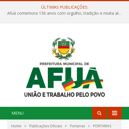
ÚLTIMAS PUBLICAÇÕES:
Afuá comemora 136 anos com orgulho, tradição e muita alegria na Quadra Dr. Nelson Salomão
MENU
»
»
»
Home
Publicações Oficiais
Portarias
PORTARIAS