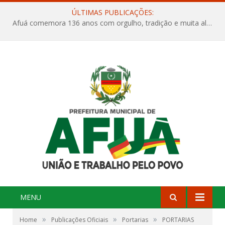
ÚLTIMAS PUBLICAÇÕES:
Afuá comemora 136 anos com orgulho, tradição e muita alegria na Quadra Dr. Nelson Salomão
MENU
»
»
»
Home
Publicações Oficiais
Portarias
PORTARIAS