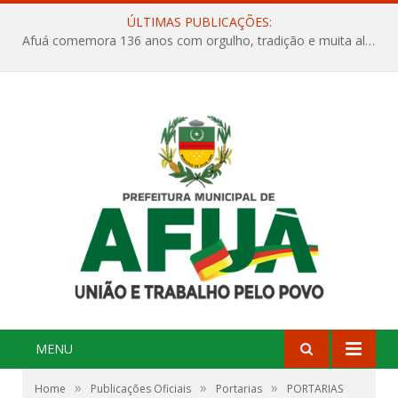
ÚLTIMAS PUBLICAÇÕES:
Afuá comemora 136 anos com orgulho, tradição e muita alegria na Quadra Dr. Nelson Salomão
MENU
»
»
»
Home
Publicações Oficiais
Portarias
PORTARIAS