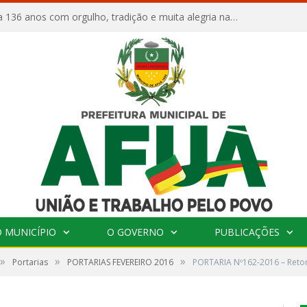
Afuá comemora 136 anos com orgulho, tradição e muita alegria na Quadra Dr. Nelson Salomão
 MUNICÍPIO
O GOVERNO
PUBLICAÇÕES
»
»
»
Portarias
PORTARIAS FEVEREIRO 2016
PORTARIA Nº162-2016 – Retor