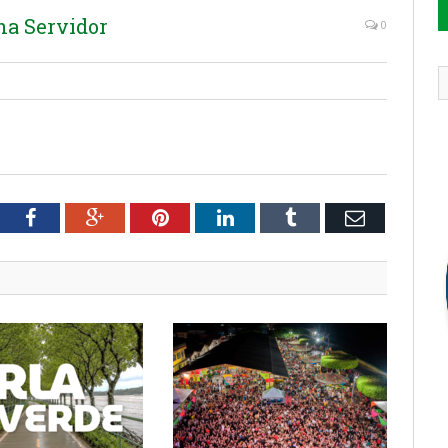
na Servidor
0
tter
Facebook
Google+
Pinterest
LinkedIn
Tumblr
Email