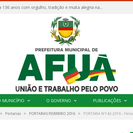
Afuá comemora 136 anos com orgulho, tradição e muita alegria na Quadra Dr. Nelson Salomão
 MUNICÍPIO
O GOVERNO
PUBLICAÇÕES
»
»
»
Portarias
PORTARIAS FEVEREIRO 2016
PORTARIA Nº142-2016 – Feria