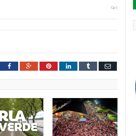
s
0
tter
Facebook
Google+
Pinterest
LinkedIn
Tumblr
Email