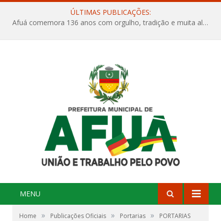
ÚLTIMAS PUBLICAÇÕES:
Afuá comemora 136 anos com orgulho, tradição e muita alegria na Quadra Dr. Nelson Salomão
MENU
»
»
»
Home
Publicações Oficiais
Portarias
PORTARIAS