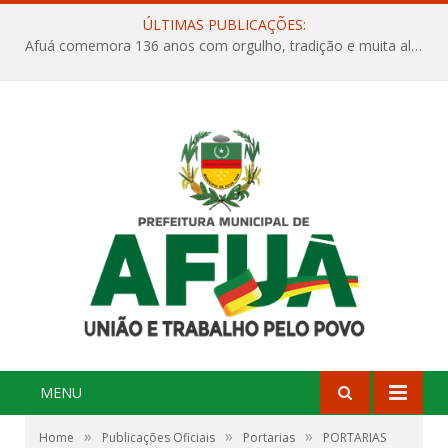
ÚLTIMAS PUBLICAÇÕES:
Afuá comemora 136 anos com orgulho, tradição e muita alegria na Quadra Dr. Nelson Salomão
MENU
»
»
»
Home
Publicações Oficiais
Portarias
PORTARIAS