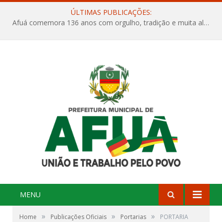
ÚLTIMAS PUBLICAÇÕES:
Afuá comemora 136 anos com orgulho, tradição e muita alegria na Quadra Dr. Nelson Salomão
MENU
»
»
»
Home
Publicações Oficiais
Portarias
PORTARIA