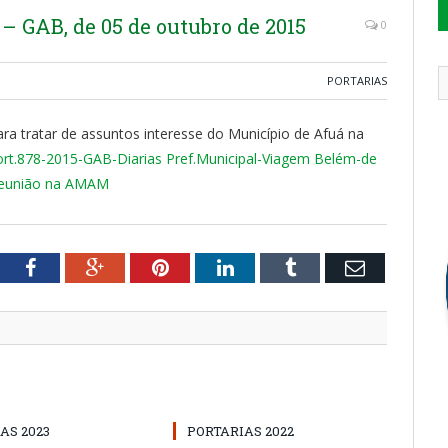
 GAB, de 05 de outubro de 2015
0
PORTARIAS
ara tratar de assuntos interesse do Município de Afuá na
rt.878-2015-GAB-Diarias Pref.Municipal-Viagem Belém-de
 Reunião na AMAM
tter
Facebook
Google+
Pinterest
LinkedIn
Tumblr
Email
AS 2023
PORTARIAS 2022