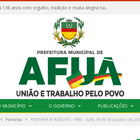
Afuá comemora 136 anos com orgulho, tradição e muita alegria na Quadra Dr. Nelson Salomão
 MUNICÍPIO
O GOVERNO
PUBLICAÇÕES
»
»
Portarias
PORTARIA N.º878/2015 – PMA – GAB, de 05 de outubro de 20