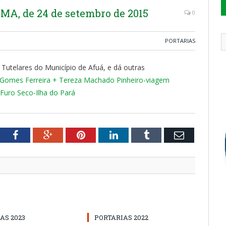
A, de 24 de setembro de 2015
0
PORTARIAS
 Tutelares do Município de Afuá, e dá outras
Gomes Ferreira + Tereza Machado Pinheiro-viagem
Furo Seco-Ilha do Pará
tter
Facebook
Google+
Pinterest
LinkedIn
Tumblr
Email
AS 2023
PORTARIAS 2022