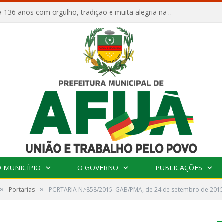
Afuá comemora 136 anos com orgulho, tradição e muita alegria na Quadra Dr. Nelson Salomão
 MUNICÍPIO
O GOVERNO
PUBLICAÇÕES
»
»
Portarias
PORTARIA N.º858/2015–GAB/PMA, de 24 de setembro de 201