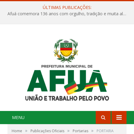
ÚLTIMAS PUBLICAÇÕES:
Afuá comemora 136 anos com orgulho, tradição e muita alegria na Quadra Dr. Nelson Salomão
MENU
»
»
»
Home
Publicações Oficiais
Portarias
PORTARIA