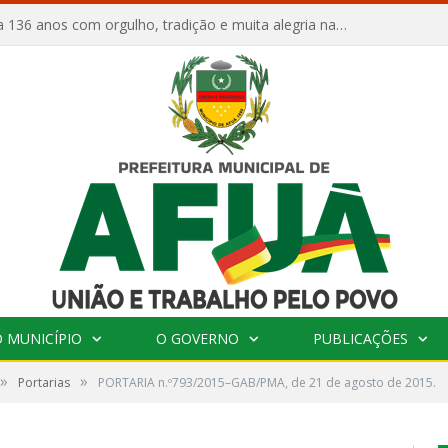
Afuá comemora 136 anos com orgulho, tradição e muita alegria na Quadra Dr. Nelson Salomão
 MUNICÍPIO
O GOVERNO
PUBLICAÇÕES
»
»
Portarias
PORTARIA n.º793/2015–GAB/PMA, de 21 de agosto de 2015.