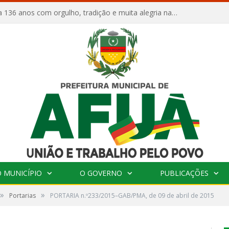
Afuá comemora 136 anos com orgulho, tradição e muita alegria na Quadra Dr. Nelson Salomão
 MUNICÍPIO
O GOVERNO
PUBLICAÇÕES
»
»
Portarias
PORTARIA n.º233/2015–GAB/PMA, de 09 de abril de 2015