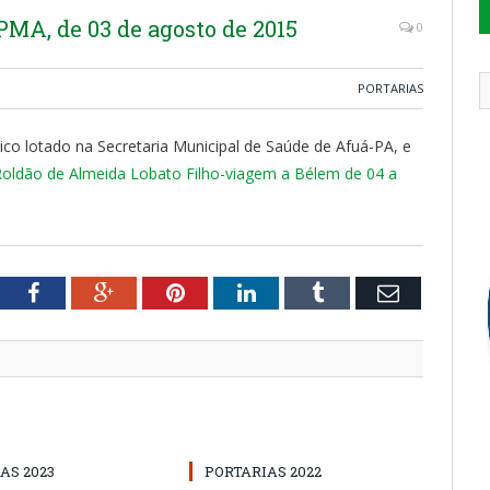
A, de 03 de agosto de 2015
0
PORTARIAS
tico lotado na Secretaria Municipal de Saúde de Afuá-PA, e
ldão de Almeida Lobato Filho-viagem a Bélem de 04 a
tter
Facebook
Google+
Pinterest
LinkedIn
Tumblr
Email
AS 2023
PORTARIAS 2022