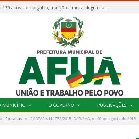
Afuá comemora 136 anos com orgulho, tradição e muita alegria na Quadra Dr. Nelson Salomão
 MUNICÍPIO
O GOVERNO
PUBLICAÇÕES
»
»
Portarias
PORTARIA N.º 773/2015–GAB/PMA, de 03 de agosto de 2015