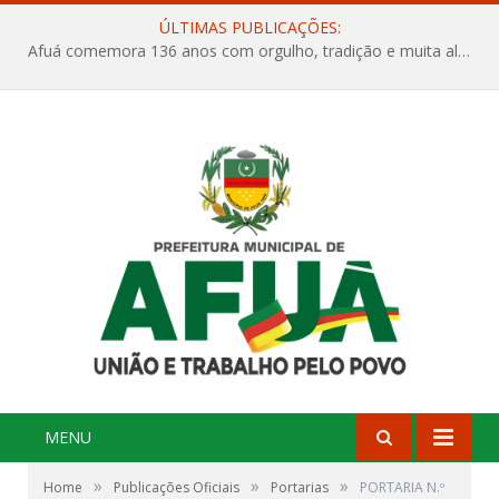
ÚLTIMAS PUBLICAÇÕES:
Afuá comemora 136 anos com orgulho, tradição e muita alegria na Quadra Dr. Nelson Salomão
MENU
»
»
»
Home
Publicações Oficiais
Portarias
PORTARIA N.º