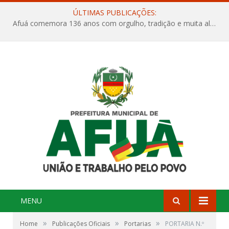
ÚLTIMAS PUBLICAÇÕES:
Afuá comemora 136 anos com orgulho, tradição e muita alegria na Quadra Dr. Nelson Salomão
MENU
»
»
»
Home
Publicações Oficiais
Portarias
PORTARIA N.º