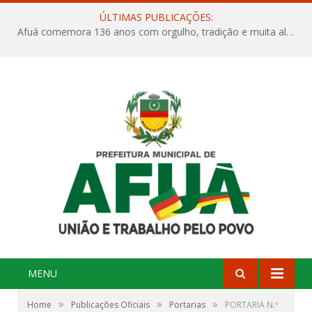
ÚLTIMAS PUBLICAÇÕES:
Afuá comemora 136 anos com orgulho, tradição e muita alegria na Quadra Dr. Nelson Salomão
MENU
»
»
»
Home
Publicações Oficiais
Portarias
PORTARIA N.º