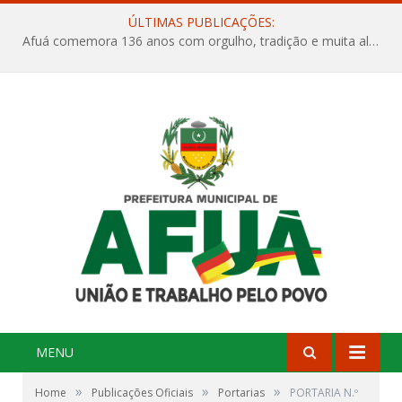
ÚLTIMAS PUBLICAÇÕES:
Afuá comemora 136 anos com orgulho, tradição e muita alegria na Quadra Dr. Nelson Salomão
MENU
»
»
»
Home
Publicações Oficiais
Portarias
PORTARIA N.º