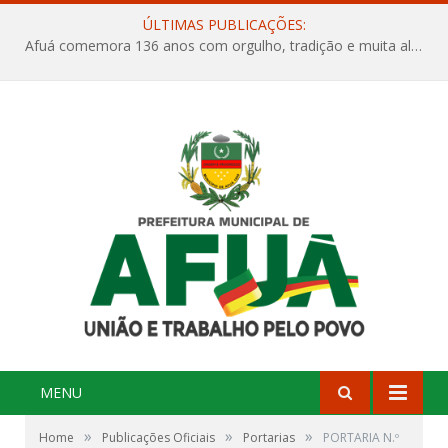
ÚLTIMAS PUBLICAÇÕES:
Afuá comemora 136 anos com orgulho, tradição e muita alegria na Quadra Dr. Nelson Salomão
MENU
»
»
»
Home
Publicações Oficiais
Portarias
PORTARIA N.º