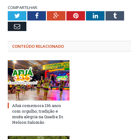
COMPARTILHAR:
Twitter
Facebook
Google+
Pinterest
LinkedIn
Tumblr
Email
CONTEÚDO RELACIONADO
Afuá comemora 136 anos
com orgulho, tradição e
muita alegria na Quadra Dr.
Nelson Salomão