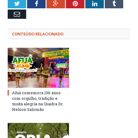
Twitter
Facebook
Google+
Pinterest
LinkedIn
Tumblr
Email
CONTEÚDO RELACIONADO
Afuá comemora 136 anos
com orgulho, tradição e
muita alegria na Quadra Dr.
Nelson Salomão