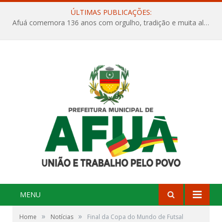
ÚLTIMAS PUBLICAÇÕES:
Afuá comemora 136 anos com orgulho, tradição e muita alegria na Quadra Dr. Nelson Salomão
MENU
»
»
Home
Notícias
Final da Copa do Mundo de Futsal