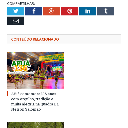
COMPARTILHAR:
Twitter
Facebook
Google+
Pinterest
LinkedIn
Tumblr
Email
CONTEÚDO RELACIONADO
Afuá comemora 136 anos
com orgulho, tradição e
muita alegria na Quadra Dr.
Nelson Salomão