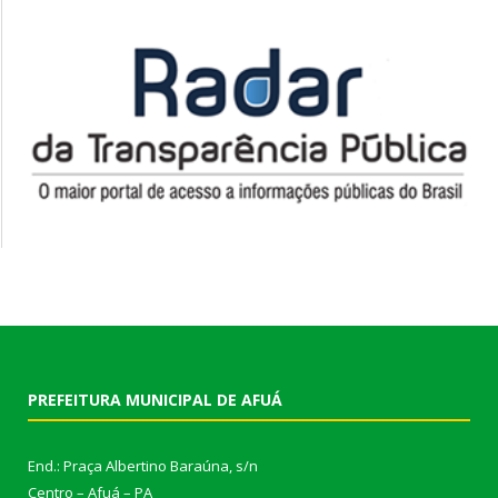
PREFEITURA MUNICIPAL DE AFUÁ
End.: Praça Albertino Baraúna, s/n
Centro – Afuá – PA