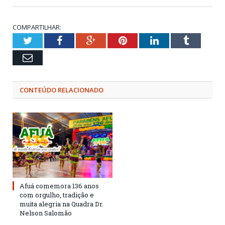
COMPARTILHAR:
Twitter
Facebook
Google+
Pinterest
LinkedIn
Tumblr
Email
CONTEÚDO RELACIONADO
Afuá comemora 136 anos
com orgulho, tradição e
muita alegria na Quadra Dr.
Nelson Salomão