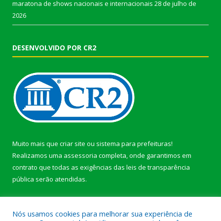
maratona de shows nacionais e internacionais
28 de julho de
2026
DESENVOLVIDO POR CR2
Muito mais que
criar site
ou
sistema para prefeituras
!
Realizamos uma
assessoria
completa, onde garantimos em
contrato que todas as exigências das
leis de transparência
pública
serão atendidas.
Conheça o
PNTP
e o
Radar da Transparência Pública
Nós usamos cookies para melhorar sua experiência de