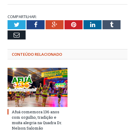
COMPARTILHAR:
Twitter
Facebook
Google+
Pinterest
LinkedIn
Tumblr
Email
CONTEÚDO RELACIONADO
Afuá comemora 136 anos
com orgulho, tradição e
muita alegria na Quadra Dr.
Nelson Salomão