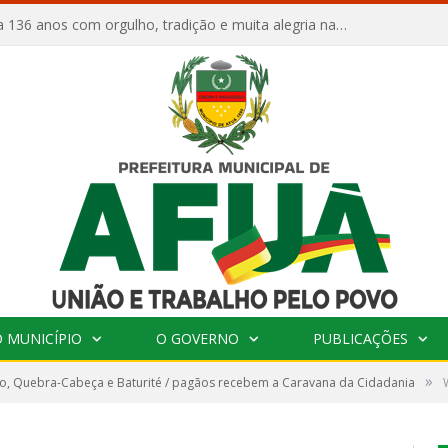
Afuá comemora 136 anos com orgulho, tradição e muita alegria na Quadra Dr. Nelson Salomão
 MUNICÍPIO
O GOVERNO
PUBLICAÇÕES
»
o, Quebra-Cabeça e Baturité / pagãos recebem a Caravana da Cidadania