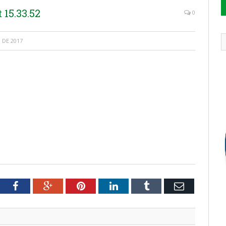
15.33.52
0
 DE 2017
tter
Facebook
Google+
Pinterest
LinkedIn
Tumblr
Email