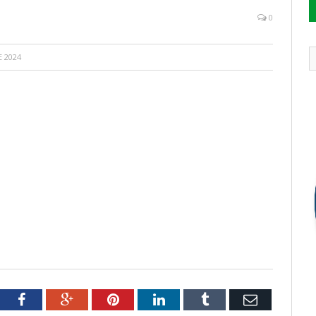
0
E 2024
tter
Facebook
Google+
Pinterest
LinkedIn
Tumblr
Email