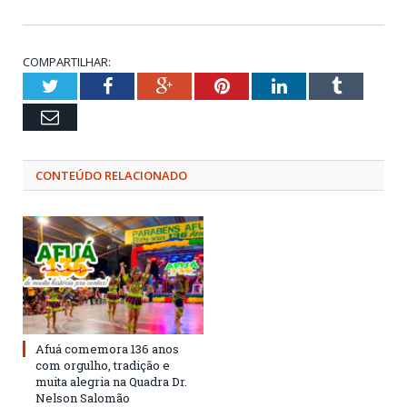
COMPARTILHAR:
Twitter
Facebook
Google+
Pinterest
LinkedIn
Tumblr
Email
CONTEÚDO RELACIONADO
Afuá comemora 136 anos
com orgulho, tradição e
muita alegria na Quadra Dr.
Nelson Salomão