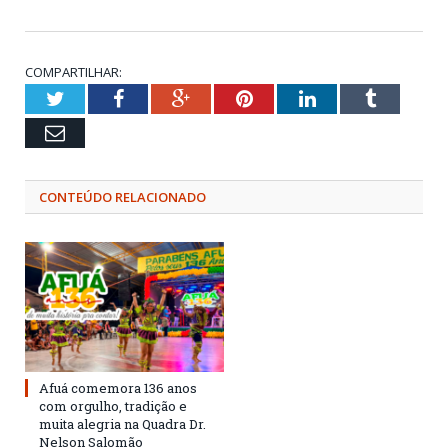
COMPARTILHAR:
Twitter
Facebook
Google+
Pinterest
LinkedIn
Tumblr
Email
CONTEÚDO RELACIONADO
Afuá comemora 136 anos
com orgulho, tradição e
muita alegria na Quadra Dr.
Nelson Salomão