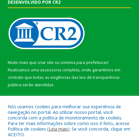
DESENVOLVIDO POR CR2
Muito mais que
criar site
ou
sistema para prefeituras
!
Realizamos uma
assessoria
completa, onde garantimos em
contrato que todas as exigências das
leis de transparência
pública
serão atendidas.
Conheça o
PNTP
e o
Radar da Transparência Pública
Nós usamos cookies para melhorar sua experiência de
navegação no portal. Ao utilizar nosso portal, você
concorda com a política de monitoramento de cookies.
Para ter mais informações sobre como isso é feito, acesse
Política de cookies (
Leia mais
). Se você concorda, clique em
Todos os direitos reservados a Prefeitura Municipal de Afuá.
ACEITO.