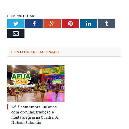
COMPARTILHAR:
Twitter
Facebook
Google+
Pinterest
LinkedIn
Tumblr
Email
CONTEÚDO RELACIONADO
Afuá comemora 136 anos
com orgulho, tradição e
muita alegria na Quadra Dr.
Nelson Salomão