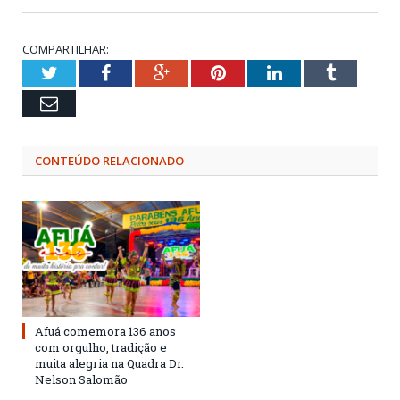
COMPARTILHAR:
Twitter
Facebook
Google+
Pinterest
LinkedIn
Tumblr
Email
CONTEÚDO RELACIONADO
Afuá comemora 136 anos
com orgulho, tradição e
muita alegria na Quadra Dr.
Nelson Salomão